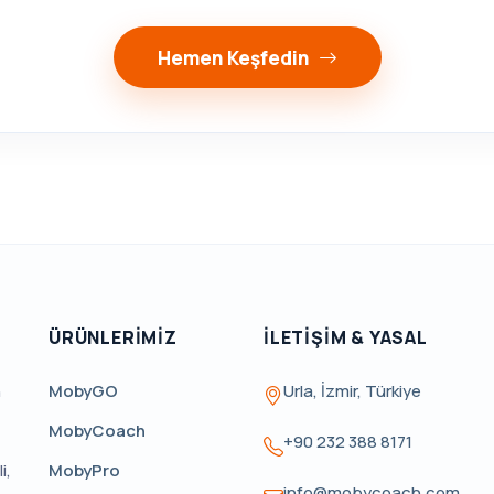
Hemen Keşfedin
ÜRÜNLERIMIZ
İLETIŞIM & YASAL
MobyGO
Urla, İzmir, Türkiye
n
MobyCoach
+90 232 388 8171
MobyPro
i,
info@mobycoach.com