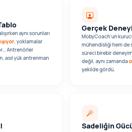
Tablo
Gerçek Deney
lışırken aynı sorunları
MobyCoach’un kuru
rışıyor
, yoklamalar
mühendisliği hem de s
yor… Antrenörler
süreci birebir deneyi
n, asıl yük antrenman
değil, aynı zamanda
o
şekilde gördü.
l
Sadeliğin Güc