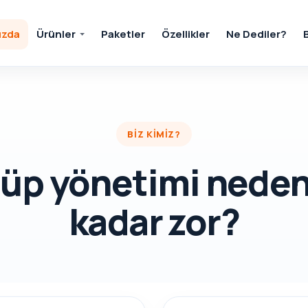
ızda
Ürünler
Paketler
Özellikler
Ne Dediler?
BIZ KIMIZ?
lüp yönetimi neden
kadar zor?